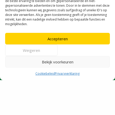
de beste ervaring te bieden en om gepersonaliseerde en niet-
Openingstijden HRM Nederland
gepersonaliseerde advertenties te tonen. Door in te stemmen met deze
technologieën kunnen wij gegevens zoals surfgedrag of unieke ID's op
deze site verwerken. Als je geen toestemming geeft of je toestemming
intrekt, kan dit een nadelige invloed hebben op bepaalde functies en
maandag
07:00–18:00
mogelijkheden.
dinsdag
07:00–18:00
woensdag
07:00–18:00
donderdag
07:00–18:00
Accepteren
vrijdag
07:00–18:00
zaterdag
08:00–14:00
Weigeren
zondag
Gesloten
Voor de milieustraat gelden afwijkende
openingstijden
Bekijk voorkeuren
Cookiebeleid
Privacyverklaring
mailen
bellen
bestellen
ruilen
ophalen
Afval per regio
Bouwafvalcontainer