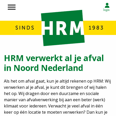
login
Over HRM
HRM verwerkt al je afval
Container huren
in Noord Nederland
Rolcontainers huren in Noord Nederland
Afvalverwerking HRM in Noord Nederland
Circulaire economie
Als het om afval gaat, kun je altijd rekenen op HRM: Wij
verwerken al je afval, je kunt dit brengen of wij halen
Transport
het op. Wij dragen door een duurzame en sociale
Milieustraat
manier van afvalverwerking bij aan een beter (werk)
Inzameling afval
klimaat voor iedereen. Verwacht je veel afval in één
Contact
keer op één locatie te moeten verwerken? Dan kun je