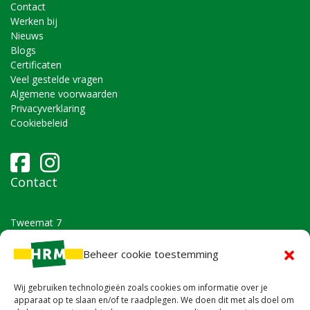
Contact
Werken bij
Nieuws
Blogs
Certificaten
Veel gestelde vragen
Algemene voorwaarden
Privacyverklaring
Cookiebeleid
Contact
Tweemat 7
9861 TB Grootegast
Beheer cookie toestemming
IBAN: NL30RABO0385705271
Bel ons op
0594 - 516839
Wij gebruiken technologieën zoals cookies om informatie over je
Stuur ons een
mail
apparaat op te slaan en/of te raadplegen. We doen dit met als doel om