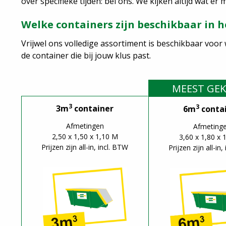
over specifieke tijden: bel ons. We kijken altijd wat er
Welke containers zijn beschikbaar in 
Vrijwel ons volledige assortiment is beschikbaar voor
de container die bij jouw klus past.
MEEST GE
3
3
3m
container
6m
conta
Afmetingen
Afmeting
2,50 x 1,50 x 1,10 M
3,60 x 1,80 x 
Prijzen zijn all-in, incl. BTW
Prijzen zijn all-in