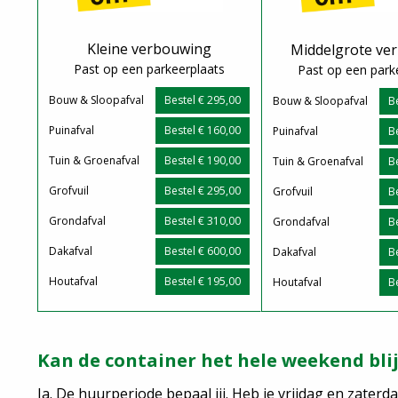
Kleine verbouwing
Middelgrote ve
Past op een parkeerplaats
Past op een park
Bouw & Sloopafval
Bestel € 295,00
Bouw & Sloopafval
B
Puinafval
Bestel € 160,00
Puinafval
B
Tuin & Groenafval
Bestel € 190,00
Tuin & Groenafval
B
Grofvuil
Bestel € 295,00
Grofvuil
B
Grondafval
Bestel € 310,00
Grondafval
B
Dakafval
Bestel € 600,00
Dakafval
B
Houtafval
Bestel € 195,00
Houtafval
B
Kan de container het hele weekend bli
Ja. De huurperiode bepaal jij. Heb je vrijdag en zate