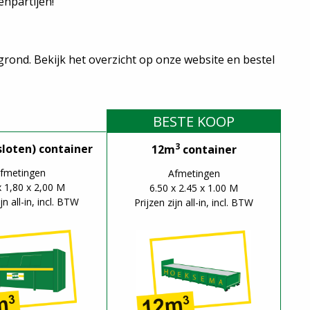
senpartijen!
grond. Bekijk het overzicht op onze website en bestel
BESTE KOOP
3
loten) container
12m
container
fmetingen
Afmetingen
x 1,80 x 2,00 M
6.50 x 2.45 x 1.00 M
jn all-in, incl. BTW
Prijzen zijn all-in, incl. BTW