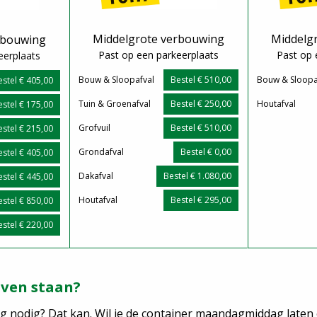
Middelgrote verbouwing
Middelg
rbouwing
Past op een parkeerplaats
Past op 
eerplaats
Bouw & Sloopafval
Bestel € 510,00
Bouw & Sloopa
estel € 405,00
Tuin & Groenafval
Bestel € 250,00
Houtafval
estel € 175,00
Grofvuil
Bestel € 510,00
estel € 215,00
Grondafval
Bestel € 0,00
estel € 405,00
Dakafval
Bestel € 1.080,00
estel € 445,00
Houtafval
Bestel € 295,00
estel € 850,00
estel € 220,00
jven staan?
rdag nodig? Dat kan. Wil je de container maandagmiddag laten