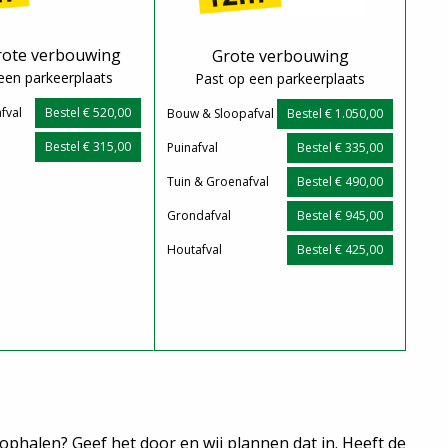
rote verbouwing
Grote verbouwing
een parkeerplaats
Past op een parkeerplaats
fval
Bestel € 520,00
Bouw & Sloopafval
Bestel € 1.050,00
Bestel € 315,00
Puinafval
Bestel € 335,00
Tuin & Groenafval
Bestel € 490,00
Grondafval
Bestel € 945,00
Houtafval
Bestel € 425,00
 ophalen? Geef het door en wij plannen dat in.
Heeft de