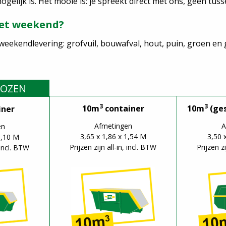
 mogelijk is. Het mooie is: je spreekt direct met ons, geen tus
het weekend?
 weekendlevering: grofvuil, bouwafval, hout, puin, groen en 
KOZEN
3
3
10m
container
10m
(ges
iner
Afmetingen
A
en
3,65 x 1,86 x 1,54 M
3,50 
1,10 M
Prijzen zijn all-in, incl. BTW
Prijzen zi
, incl. BTW