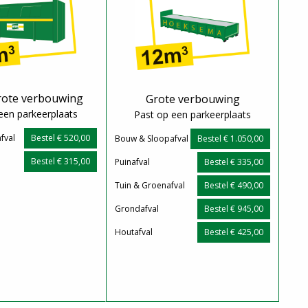
rote verbouwing
Grote verbouwing
een parkeerplaats
Past op een parkeerplaats
fval
Bestel € 520,00
Bouw & Sloopafval
Bestel € 1.050,00
Bestel € 315,00
Puinafval
Bestel € 335,00
Tuin & Groenafval
Bestel € 490,00
Grondafval
Bestel € 945,00
Houtafval
Bestel € 425,00