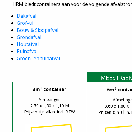
HRM biedt containers aan voor de volgende afvalstro
Dakafval
Grofvuil
Bouw & Sloopafval
Grondafval
Houtafval
Puinafval
Groen- en tuinafval
MEEST GE
3
3
3m
container
6m
conta
Afmetingen
Afmeting
2,50 x 1,50 x 1,10 M
3,60 x 1,80 x 
Prijzen zijn all-in, incl. BTW
Prijzen zijn all-in