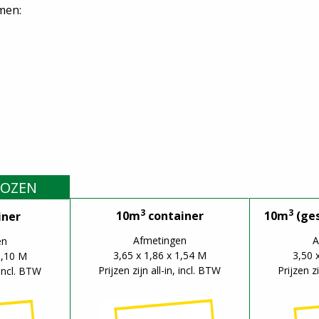
men:
KOZEN
3
3
10m
container
10m
(ges
iner
Afmetingen
A
en
3,65 x 1,86 x 1,54 M
3,50 
1,10 M
Prijzen zijn all-in, incl. BTW
Prijzen zi
, incl. BTW