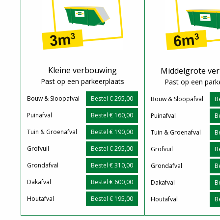
Kleine verbouwing
Middelgrote ve
Past op een parkeerplaats
Past op een park
Bouw & Sloopafval
Bestel € 295,00
Bouw & Sloopafval
B
Puinafval
Bestel € 160,00
Puinafval
B
Tuin & Groenafval
Bestel € 190,00
Tuin & Groenafval
B
Grofvuil
Bestel € 295,00
Grofvuil
B
Grondafval
Bestel € 310,00
Grondafval
B
Dakafval
Bestel € 600,00
Dakafval
B
Houtafval
Bestel € 195,00
Houtafval
B