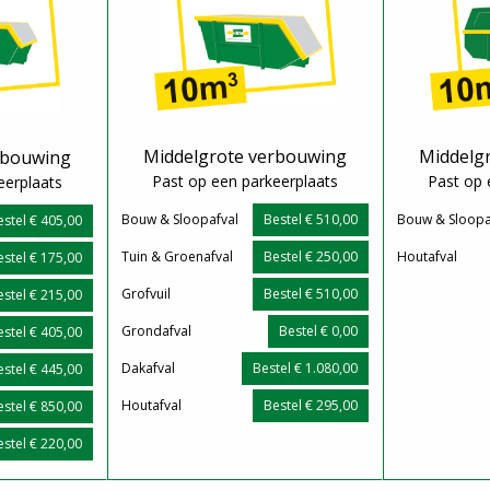
Middelgrote verbouwing
Middelg
rbouwing
Past op een parkeerplaats
Past op 
eerplaats
Bouw & Sloopafval
Bestel € 510,00
Bouw & Sloopa
estel € 405,00
Tuin & Groenafval
Bestel € 250,00
Houtafval
estel € 175,00
Grofvuil
Bestel € 510,00
estel € 215,00
Grondafval
Bestel € 0,00
estel € 405,00
Dakafval
Bestel € 1.080,00
estel € 445,00
Houtafval
Bestel € 295,00
estel € 850,00
estel € 220,00