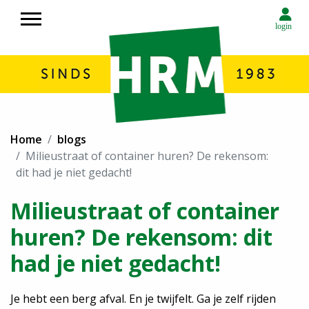
login
Over HRM
Home
blogs
Container huren
Milieustraat of container huren? De rekensom:
dit had je niet gedacht!
Rolcontainers huren in Noord Nederland
Afvalverwerking HRM in Noord Nederland
Milieustraat of container
Circulaire economie
huren? De rekensom: dit
Transport
Milieustraat
had je niet gedacht!
Inzameling afval
Contact
Je hebt een berg afval. En je twijfelt. Ga je zelf rijden