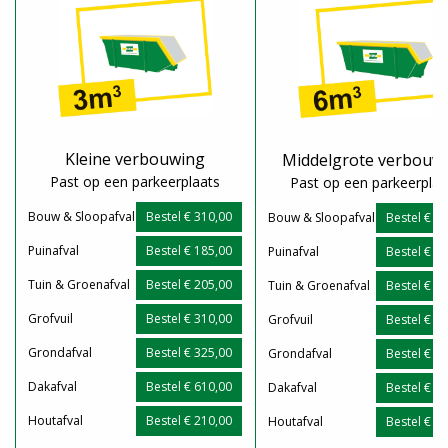
Kleine verbouwing
Middelgrote verbouw
Past op een parkeerplaats
Past op een parkeerplaa
Bouw & Sloopafval
Bestel € 310,00
Bouw & Sloopafval
Bestel € 4
Puinafval
Bestel € 185,00
Puinafval
Bestel € 1
Tuin & Groenafval
Bestel € 205,00
Tuin & Groenafval
Bestel € 2
Grofvuil
Bestel € 310,00
Grofvuil
Bestel € 4
Grondafval
Bestel € 325,00
Grondafval
Bestel € 4
Dakafval
Bestel € 610,00
Dakafval
Bestel € 8
Houtafval
Bestel € 210,00
Houtafval
Bestel € 2