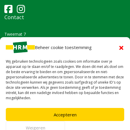
Contact
Tweemat 7
9861 TB Grootegast
Beheer cookie toestemming
IBAN: NL30RABO0385705271
Bel ons op
0594 - 516839
Wij gebruiken technologieën zoals cookies om informatie over je
Stuur ons een
mail
apparaat op te slaan en/of te raadplegen. We doen dit met als doel om
de beste ervaring te bieden en om gepersonaliseerde en niet-
Openingstijden HRM Nederland
gepersonaliseerde advertenties te tonen. Door in te stemmen met deze
technologieën kunnen wij gegevens zoals surfgedrag of unieke ID's op
deze site verwerken. Als je geen toestemming geeft of je toestemming
intrekt, kan dit een nadelige invloed hebben op bepaalde functies en
maandag
07:00–18:00
mogelijkheden.
dinsdag
07:00–18:00
woensdag
07:00–18:00
donderdag
07:00–18:00
Accepteren
vrijdag
07:00–18:00
zaterdag
08:00–14:00
Weigeren