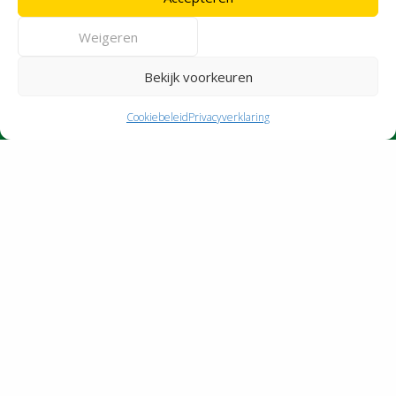
vrijdag
07:00–18:00
zaterdag
08:00–14:00
Weigeren
zondag
Gesloten
Voor de milieustraat gelden afwijkende
openingstijden
Bekijk voorkeuren
Cookiebeleid
Privacyverklaring
Afval per regio
Bouwafvalcontainer
© 2026 HRM Nederland | Vormgeving en Realisatie
Reclamebureau RAM