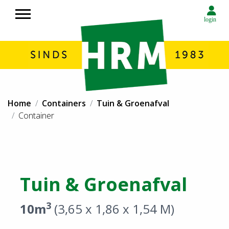
login
Over HRM
Home
Containers
Tuin & Groenafval
Container huren
Container
Rolcontainers huren in Noord Nederland
Afvalverwerking HRM in Noord Nederland
Circulaire economie
Transport
Tuin & Groenafval
Milieustraat
3
Inzameling afval
10m
(3,65 x 1,86 x 1,54 M)
Contact