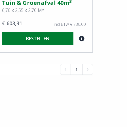
3
Tuin & Groenafval 40m
6,70 x 2,55 x 2,70 M*
€ 603,31
incl BTW € 730,00
BESTELLEN
1