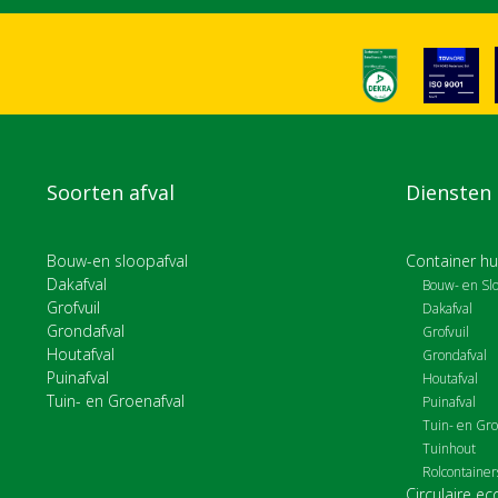
Soorten afval
Diensten
Bouw-en sloopafval
Container hu
Dakafval
Bouw- en Slo
Grofvuil
Dakafval
Grondafval
Grofvuil
Houtafval
Grondafval
Puinafval
Houtafval
Tuin- en Groenafval
Puinafval
Tuin- en Gro
Tuinhout
Rolcontaine
Circulaire e