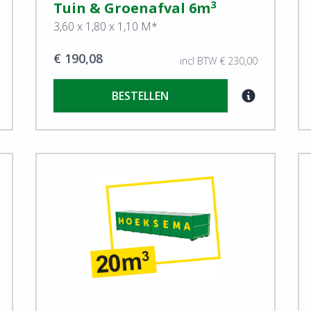
3
Tuin & Groenafval 6m
3,60 x 1,80 x 1,10 M*
€ 190,08
incl BTW € 230,00
BESTELLEN
View Tuin & Groenafval
Vi