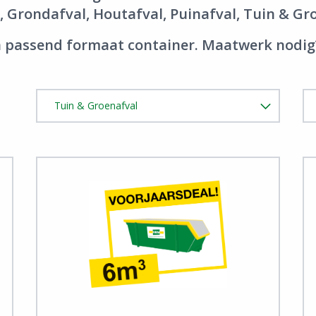
,
Grondafval,
Houtafval,
Puinafval,
Tuin & Gro
en passend formaat container. Maatwerk nodi
View Tuin & Groenafval
Vi