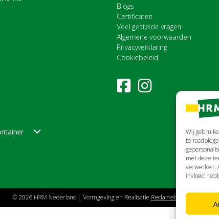
Blogs
Certificaten
Veel gestelde vragen
Algemene voorwaarden
Privacyverklaring
Cookiebeleid
ntainer
Wij gebruike
te raadplege
gepersonalis
met deze tec
verwerken. A
invloed hebb
© 2026 HRM Nederland | Vormgeving en Realisatie
Reclamebureau RAM
A