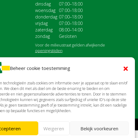
dinsdag
07:00–18:00
woensdag
07:00–18:00
donderdag
07:00–18:00
vrijdag
07:00–18:00
zaterdag
08:00–14:00
zondag
Gesloten
Voor de milieustraat gelden afwijkende
openingstijden
Beheer cookie toestemming
n technologieën zoals cookies om informatie over je apparaat op te slaan en/of
n. We doen dit met als doel om de beste ervaring te bieden en om
eerde en niet-gepersonaliseerde advertenties te tonen. Door in te stemmen
hnologieën kunnen wij gegevens zoals surfgedrag of unieke ID's op deze site
ls je geen toestemming geeft of je toestemming intrekt, kan dit een nadelige
en op bepaalde functies en mogelijkheden.
ccepteren
Weigeren
Bekijk voorkeuren