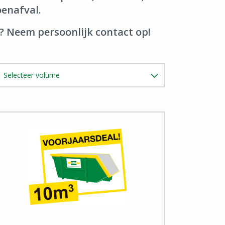
enafval.
g? Neem persoonlijk
contact
op!
ew Tuin & Groenafval