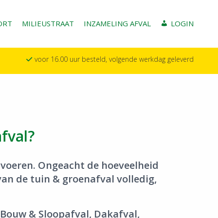
ORT
MILIEUSTRAAT
INZAMELING AFVAL
LOGIN
voor 16.00 uur besteld, volgende werkdag geleverd
fval?
e voeren. Ongeacht de hoeveelheid
an de tuin & groenafval volledig,
Bouw & Sloopafval,
Dakafval,