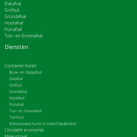
Dakafval
Grofvuil
Grondafval
Houtafval
Puinafval
Tuin- en Groenafval
Diensten
Container huren
Bouw- en Sloopafval
Dakafval
Grofvuil
Grondafval
Houtafval
Puinafval
Tuin- en Groenafval
Tuinhout
Rolcontainers huren in Noord Nederland
Circulaire economie
Milieustraat