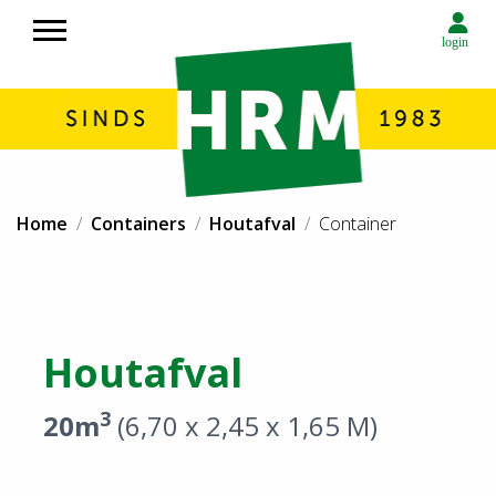
login
Over HRM
Home
Containers
Houtafval
Container
Container huren
Rolcontainers huren in Noord Nederland
Afvalverwerking HRM in Noord Nederland
Circulaire economie
Houtafval
Transport
Milieustraat
3
20m
(6,70 x 2,45 x 1,65 M)
Inzameling afval
Contact