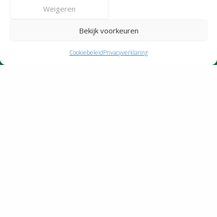
zaterdag
08:00–14:00
Weigeren
zondag
Gesloten
Voor de milieustraat gelden afwijkende
openingstijden
Bekijk voorkeuren
Cookiebeleid
Privacyverklaring
Afval per regio
Bouwafvalcontainer
© 2026 HRM Nederland | Vormgeving en Realisatie
Reclamebureau RAM