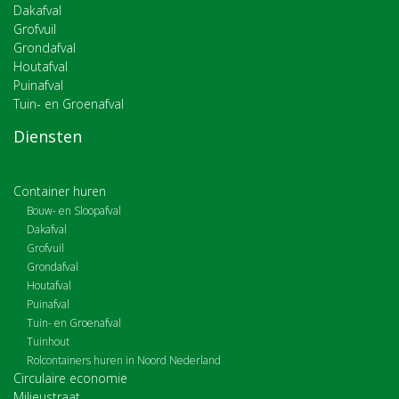
Dakafval
Grofvuil
Grondafval
Houtafval
Puinafval
Tuin- en Groenafval
Diensten
Container huren
Bouw- en Sloopafval
Dakafval
Grofvuil
Grondafval
Houtafval
Puinafval
Tuin- en Groenafval
Tuinhout
Rolcontainers huren in Noord Nederland
Circulaire economie
Milieustraat