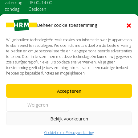
zaterdag
08:00–14:00
zondag
Gesloten
Voor de milieustraat gelden afwijkende
openingstijden
Beheer cookie toestemming
Wij gebruiken technologieën zoals cookies om informatie over je apparaat op
te slaan en/of te raadplegen. We doen dit met als doel om de beste ervaring
Afval per regio
te bieden en om gepersonaliseerde en niet-gepersonaliseerde advertenties
te tonen. Door in te stemmen met deze technologieën kunnen wij gegevens
zoals surfgedrag of unieke ID's op deze site verwerken. Als je geen
toestemming geeft of je toestemming intrekt, kan dit een nadelige invloed
hebben op bepaalde functies en mogelijkheden.
Bouwafvalcontainer
Accepteren
Weigeren
© 2026 HRM Nederland | Vormgeving en Realisatie
Reclamebureau RAM
Bekijk voorkeuren
Cookiebeleid
Privacyverklaring