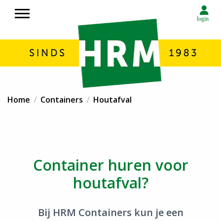
login
Over HRM
Home
Containers
Houtafval
Container huren
Rolcontainers huren in Noord Nederland
Afvalverwerking HRM in Noord Nederland
Circulaire economie
Container huren voor
Transport
houtafval?
Milieustraat
Inzameling afval
Bij HRM Containers kun je een
Contact